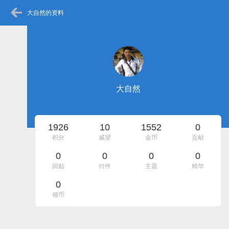
大自然的资料
大自然
1926
10
1552
0
积分
威望
金币
贡献
0
0
0
0
回贴
付件
主题
精华
0
领币