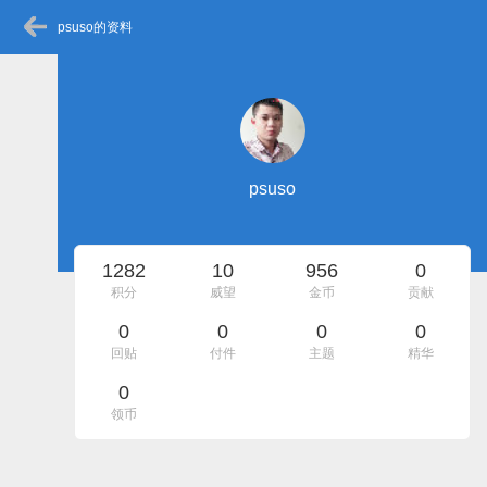
psuso的资料
psuso
1282
10
956
0
积分
威望
金币
贡献
0
0
0
0
回贴
付件
主题
精华
0
领币