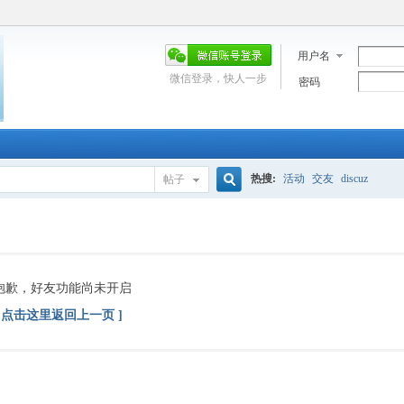
用户名
微信登录，快人一步
密码
热搜:
活动
交友
discuz
帖子
搜
索
抱歉，好友功能尚未开启
[ 点击这里返回上一页 ]