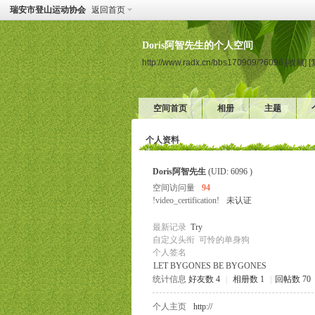
瑞安市登山运动协会
返回首页
Doris阿智先生的个人空间
http://www.radx.cn/bbs170909/?6096
[收藏]
[
空间首页
相册
主题
个人资料
Doris阿智先生
(UID: 6096 )
空间访问量
94
!video_certification!
未认证
最新记录
Try
自定义头衔
可怜的单身狗
个人签名
LET BYGONES BE BYGONES
统计信息
好友数 4
|
相册数 1
|
回帖数 70
个人主页
http://