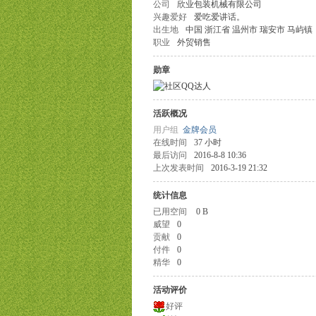
公司
欣业包装机械有限公司
兴趣爱好
爱吃爱讲话。
出生地
中国 浙江省 温州市 瑞安市 马屿镇
职业
外贸销售
勋章
活跃概况
用户组
金牌会员
在线时间
37 小时
最后访问
2016-8-8 10:36
上次发表时间
2016-3-19 21:32
统计信息
已用空间
0 B
威望
0
贡献
0
付件
0
精华
0
活动评价
好评