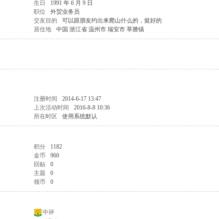
生日
1991 年 6 月 9 日
职位
外贸业务员
交友目的
可以跟朋友约出来爬山什么的，挺好的
居住地
中国 浙江省 温州市 瑞安市 莘塍镇
注册时间
2014-6-17 13:47
上次活动时间
2016-8-8 10:36
所在时区
使用系统默认
积分
1182
金币
960
回贴
0
主题
0
领币
0
中评