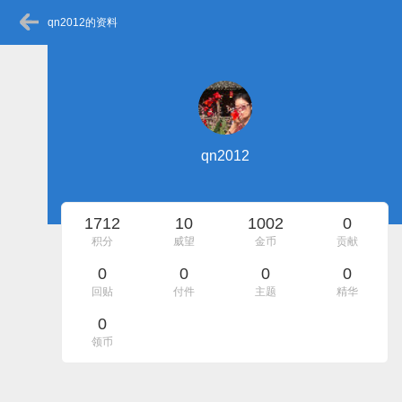
qn2012的资料
qn2012
1712
10
1002
0
积分
威望
金币
贡献
0
0
0
0
回贴
付件
主题
精华
0
领币